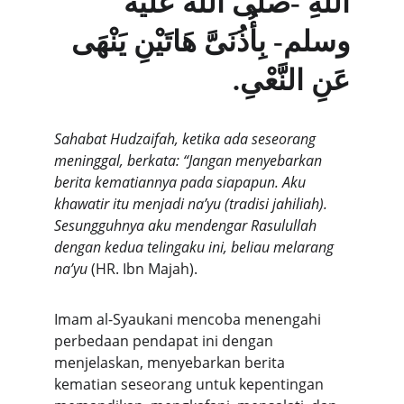
اللَّهِ -صلى الله عليه 
وسلم- بِأُذُنَىَّ هَاتَيْنِ يَنْهَى 
عَنِ النَّعْىِ.
Sahabat Hudzaifah, ketika ada seseorang 
meninggal, berkata: “Jangan menyebarkan 
berita kematiannya pada siapapun. Aku 
khawatir itu menjadi na’yu (tradisi jahiliah). 
Sesungguhnya aku mendengar Rasulullah 
dengan kedua telingaku ini, beliau melarang 
na’yu
 (HR. Ibn Majah).
Imam al-Syaukani mencoba menengahi 
perbedaan pendapat ini dengan 
menjelaskan, menyebarkan berita 
kematian seseorang untuk kepentingan 