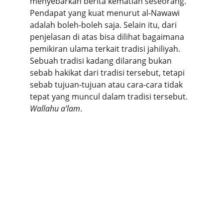
menyebarkan berita kematian seseorang. 
Pendapat yang kuat menurut al-Nawawi 
adalah boleh-boleh saja. Selain itu, dari 
penjelasan di atas bisa dilihat bagaimana 
pemikiran ulama terkait tradisi jahiliyah. 
Sebuah tradisi kadang dilarang bukan 
sebab hakikat dari tradisi tersebut, tetapi 
sebab tujuan-tujuan atau cara-cara tidak 
tepat yang muncul dalam tradisi tersebut. 
Wallahu a’lam
.
ipimbatam.com
Media Silaturrahim dan Pemberdayaan
Imam Masjid
ipimbatam@yahoo.com
+6281270808124