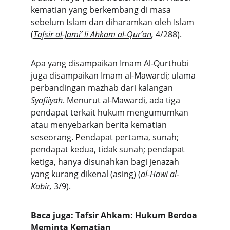
kematian yang berkembang di masa 
sebelum Islam dan diharamkan oleh Islam 
(
Tafsir al-Jami’ li Ahkam al-Qur’an
,
 4/288).
Apa yang disampaikan Imam Al-Qurthubi 
juga disampaikan Imam al-Mawardi; ulama 
perbandingan mazhab dari kalangan 
Syafiiyah
. Menurut al-Mawardi, ada tiga 
pendapat terkait hukum mengumumkan 
atau menyebarkan berita kematian 
seseorang. Pendapat pertama, sunah; 
pendapat kedua, tidak sunah; pendapat 
ketiga, hanya disunahkan bagi jenazah 
yang kurang dikenal (asing) (
al-Hawi al-
Kabir
, 
3/9).
Baca juga: 
Tafsir Ahkam: Hukum Berdoa 
Meminta Kematian