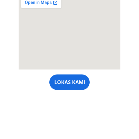
LOKAS KAMI
ipimbatam.com
Media Silaturrahim dan Pemberdayaan
Imam Masjid