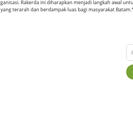
isasi. Rakerda ini diharapkan menjadi langkah awal unt
yang terarah dan berdampak luas bagi masyarakat Batam.
I
njadi organisasi silaturrahmi dan pemberdayaan
am masjid dalam menjalankan fungsi dan perannya
Ma
SI
eningkatkan peran dan fungsi imam masjid sebagai
nstitusi Islam yang melaksanakan tugas pembinaan
an dakwah Islam;
Menyelenggarakan pendidikan, pelatihan,
penerbitan, kegiatan sosial dan dakwah, usaha
konomi, dll
Membangun network (jaringan) dengan semua
takeholder yang dipandang perlu.