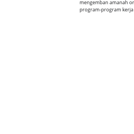
mengemban amanah organ
program-program kerja 
VIS
Me
ipimbatam.com
im
Media Silaturrahim dan Pemberdayaan 
MI
Imam Masjid
M
i
+6281270808124
d
ipimbatam@yahoo.com
e
s