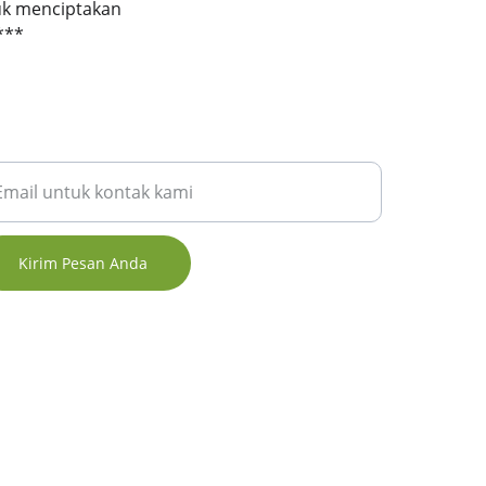
uk menciptakan 
***
sukkan alamat email Anda
Kirim Pesan Anda